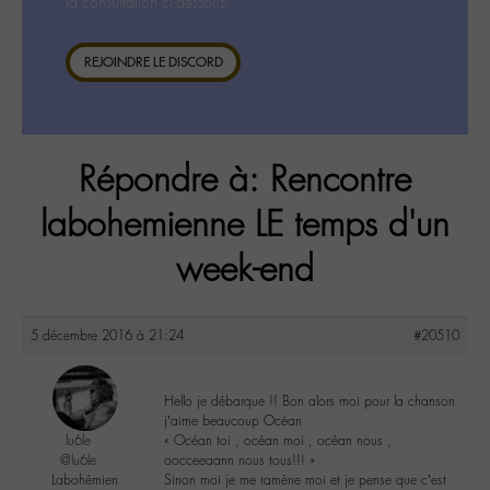
la consultation ci-dessous.
REJOINDRE LE DISCORD
Répondre à: Rencontre
labohemienne LE temps d'un
week-end
5 décembre 2016 à 21:24
#20510
Hello je débarque !! Bon alors moi pour la chanson
j’aime beaucoup Océan
lu6le
« Océan toi , océan moi , océan nous ,
@lu6le
oocceeaann nous tous!!! »
Labohémien
Sinon moi je me ramène moi et je pense que c’est