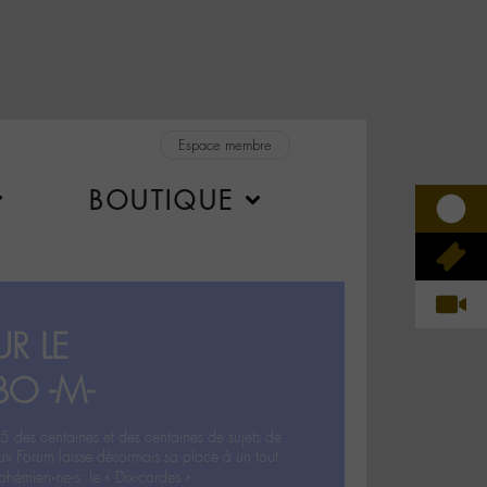
Espace membre
BOUTIQUE
R LE
BO -M-
5 des centaines et des centaines de sujets de
ux Forum laisse désormais sa place à un tout
hémien‧ne‧s: le « Dix-cordes ».