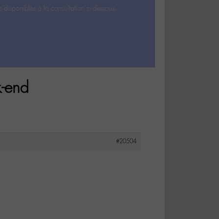
s disponibles à la consultation ci-dessous.
k-end
#20504