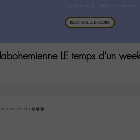
Tous les sujets du For-M- restent néanmoin
REJOINDRE LE DISCORD
 labohemienne LE temps d'un wee
e bois pas non plus 😂😂😂