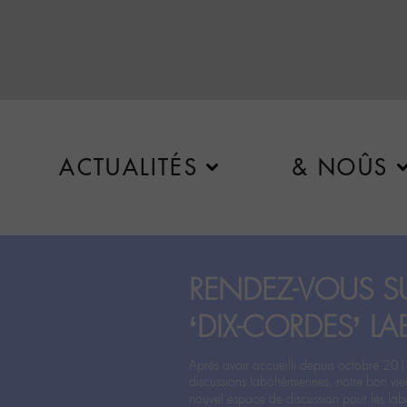
ACTUALITÉS
& NOÛS
RENDEZ-VOUS SU
‘DIX-CORDES’ LA
Après avoir accueilli depuis octobre 201
discussions labohémiennes, notre bon vie
nouvel espace de discussion pour les labo