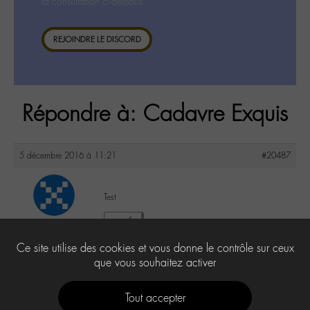
la consultation ci-dessous.
REJOINDRE LE DISCORD
Répondre à: Cadavre Exquis
5 décembre 2016 à 11:21
#20487
Test
xac
0
@xac369
Ce site utilise des cookies et vous donne le contrôle sur ceux
Moderator
5 messages
que vous souhaitez activer
Tout accepter