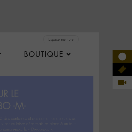
Espace membre
BOUTIQUE
R LE
BO -M-
5 des centaines et des centaines de sujets de
ux Forum laisse désormais sa place à un tout
hémien‧ne‧s: le « Dix-cordes ».