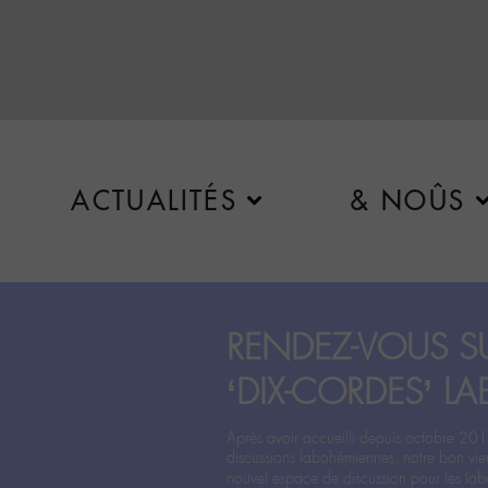
ACTUALITÉS
& NOÛS
RENDEZ-VOUS SU
‘DIX-CORDES’ LA
Après avoir accueilli depuis octobre 201
discussions labohémiennes, notre bon vie
nouvel espace de discussion pour les labo