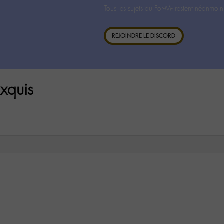
Tous les sujets du For-M- restent néanmoin
REJOINDRE LE DISCORD
xquis