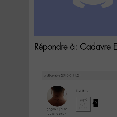
Répondre à: Cadavre E
5 décembre 2016 à 11:21
Test @xac
0
gagoo « j’aime
donc je suis »