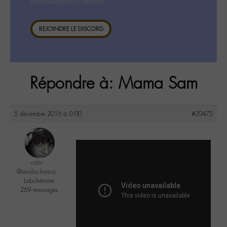
la consultation ci-dessous.
REJOINDRE LE DISCORD
Répondre à: Mama Sam
5 décembre 2016 à 0:00
#20475
calo
@tendrschnauz
Labohémien
269 messages