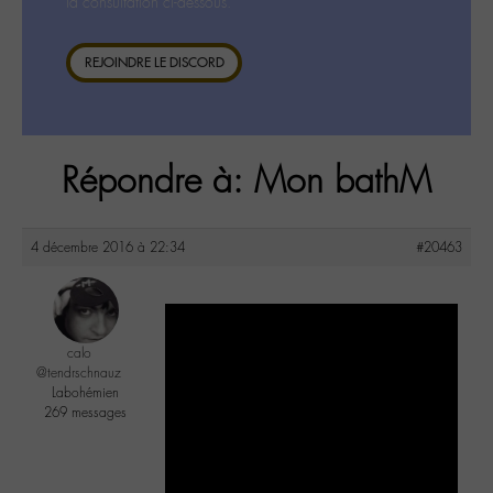
la consultation ci-dessous.
REJOINDRE LE DISCORD
Répondre à: Mon bathM
4 décembre 2016 à 22:34
#20463
calo
@tendrschnauz
Labohémien
269 messages