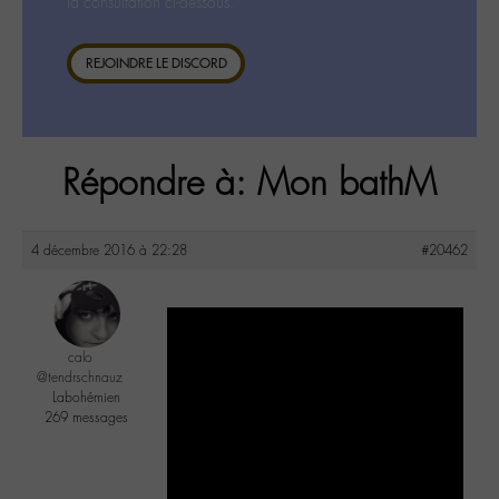
la consultation ci-dessous.
REJOINDRE LE DISCORD
Répondre à: Mon bathM
4 décembre 2016 à 22:28
#20462
calo
@tendrschnauz
Labohémien
269 messages