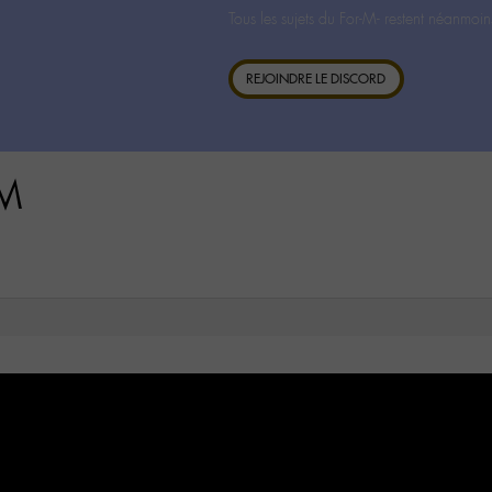
Tous les sujets du For-M- restent néanmoin
REJOINDRE LE DISCORD
hM