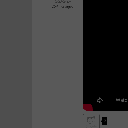
Labohémien
269 messages
0