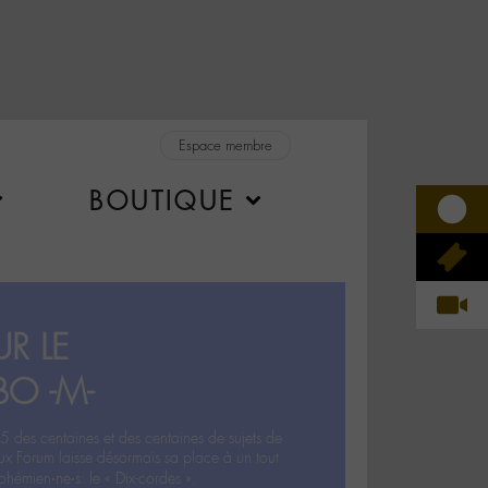
Espace membre
BOUTIQUE
R LE
BO -M-
5 des centaines et des centaines de sujets de
ux Forum laisse désormais sa place à un tout
hémien‧ne‧s: le « Dix-cordes ».