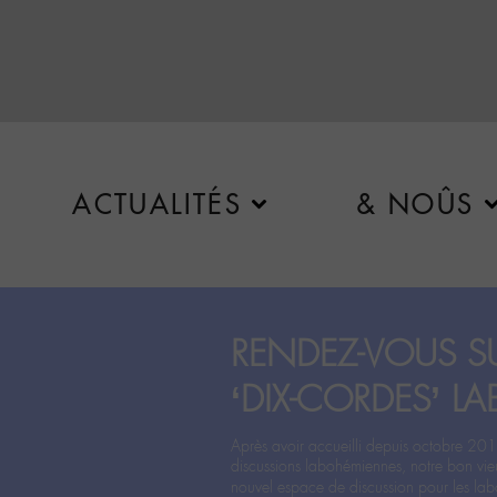
ACTUALITÉS
& NOÛS
RENDEZ-VOUS SU
‘DIX-CORDES’ LA
Après avoir accueilli depuis octobre 201
discussions labohémiennes, notre bon vie
nouvel espace de discussion pour les labo