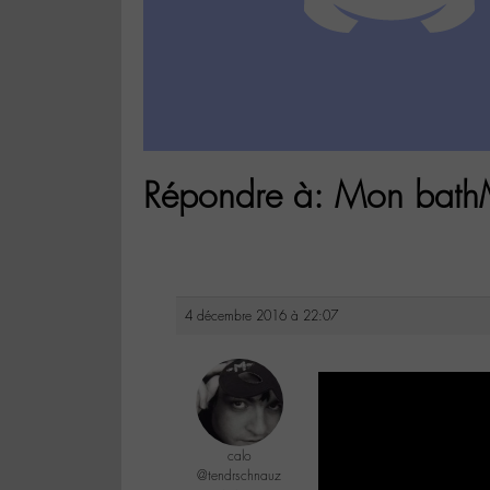
Répondre à: Mon bat
4 décembre 2016 à 22:07
calo
@tendrschnauz