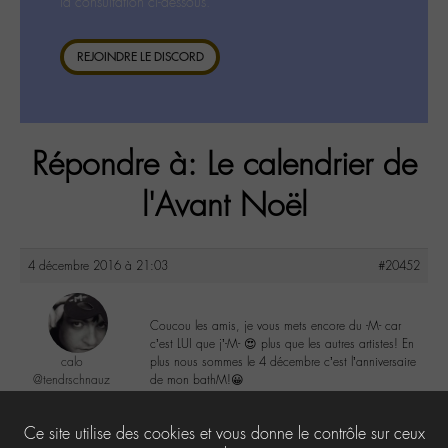
la consultation ci-dessous.
REJOINDRE LE DISCORD
Répondre à: Le calendrier de
l'Avant Noël
4 décembre 2016 à 21:03
#20452
Coucou les amis, je vous mets encore du -M- car
c’est LUI que j’-M- 😍 plus que les autres artistes! En
calo
plus nous sommes le 4 décembre c’est l’anniversaire
@tendrschnauz
de mon bathM!😀
Labohémien
269 messages
0
Ce site utilise des cookies et vous donne le contrôle sur ceux