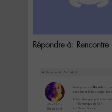
Répondre à: Rencontre
4 décembre 2016 à 14:11
Alors pour moi
@aurelie
» The 
peux être à la fois barge, félin
Autres titres que j’aime énorm
– « En manque de Q »,
MamOutch
– « Mama Sam »,
@mamoutch