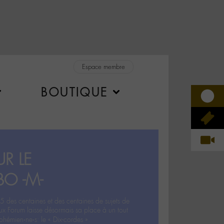
Espace membre
BOUTIQUE
R LE
BO -M-
5 des centaines et des centaines de sujets de
ux Forum laisse désormais sa place à un tout
hémien‧ne‧s: le « Dix-cordes ».