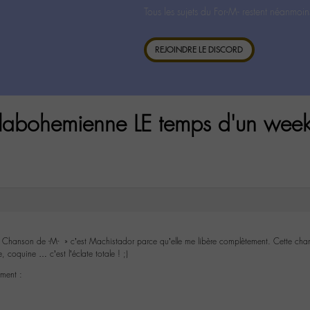
Tous les sujets du For-M- restent néanmoin
REJOINDRE LE DISCORD
 labohemienne LE temps d'un wee
Chanson de -M- » c’est Machistador parce qu’elle me libère complètement. Cette ch
e, coquine … c’est l’éclate totale ! ;)
ément :