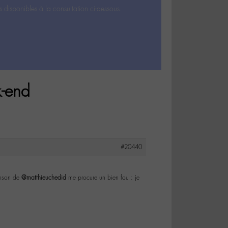
s disponibles à la consultation ci-dessous.
k-end
#20440
anson de
@matthieuchedid
me procure un bien fou : je