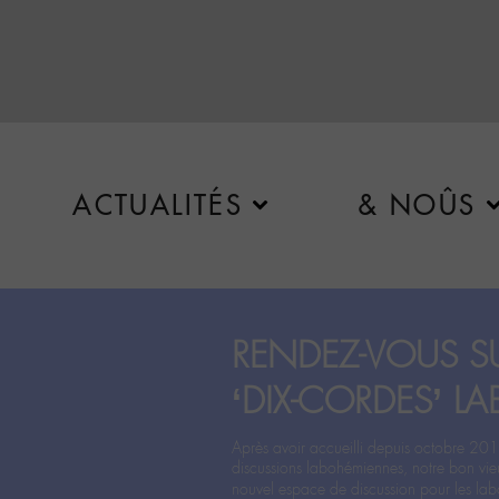
ACTUALITÉS
& NOÛS
RENDEZ-VOUS SU
‘DIX-CORDES’ LA
Après avoir accueilli depuis octobre 201
discussions labohémiennes, notre bon vie
nouvel espace de discussion pour les labo