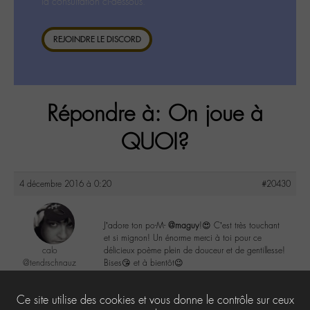
la consultation ci-dessous.
REJOINDRE LE DISCORD
Répondre à: On joue à
QUOI?
4 décembre 2016 à 0:20
#20430
J’adore ton po-M-
@maguy
!😍 C’est très touchant
et si mignon! Un énorme merci à toi pour ce
calo
délicieux poème plein de douceur et de gentillesse!
@tendrschnauz
Bises😘 et à bientôt😉
Labohémien
269 messages
1
Ce site utilise des cookies et vous donne le contrôle sur ceux