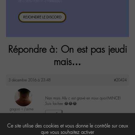
la consultation ci-dessous.
REJOINDRE LE DISCORD
Répondre à: On est pas jeudi
mais…
3 décembre 2016 à 23:48
#20424
Nan mais Ally c est gravé en nous quoi!MINCE!
Suis fachee 😂😂😂
gagoo « j’aime
donc je suis »
2
@gagoo
Ce site utilise des cookies et vous donne le contrôle sur ceux
Labohémien
2367 messages
que vous souhaitez activer