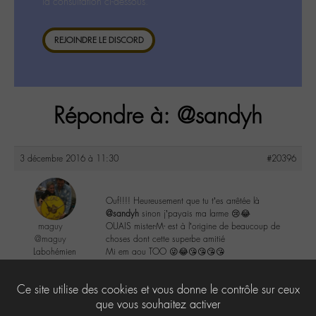
la consultation ci-dessous.
REJOINDRE LE DISCORD
Répondre à: @sandyh
3 décembre 2016 à 11:30
#20396
Ouf!!!! Heureusement que tu t’es arrêtée là
@sandyh
sinon j’payais ma larme 😢😂
maguy
OUAIS mister-M- est à l’origine de beaucoup de
@maguy
choses dont cette superbe amitié
Labohémien
Mi em aou TOO 😜😂😘😘😘😘
3168 messages
2
Ce site utilise des cookies et vous donne le contrôle sur ceux
que vous souhaitez activer