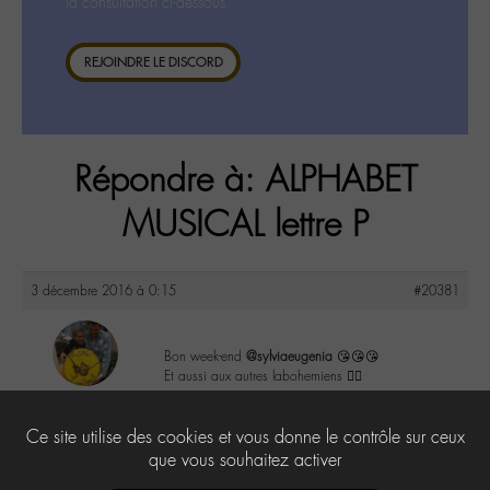
la consultation ci-dessous.
REJOINDRE LE DISCORD
Répondre à: ALPHABET
MUSICAL lettre P
3 décembre 2016 à 0:15
#20381
Bon week-end
@sylviaeugenia
😘😘😘
Et aussi aux autres labohemiens ✌🏼️
maguy
@maguy
1
Ce site utilise des cookies et vous donne le contrôle sur ceux
Labohémien
3168 messages
que vous souhaitez activer