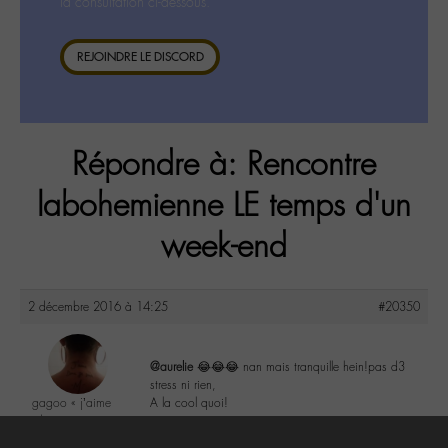
la consultation ci-dessous.
REJOINDRE LE DISCORD
Répondre à: Rencontre
labohemienne LE temps d'un
week-end
2 décembre 2016 à 14:25
#20350
@aurelie
😂😂😂 nan mais tranquille hein!pas d3
stress ni rien,
gagoo « j’aime
A la cool quoi!
donc je suis »
@gagoo
1