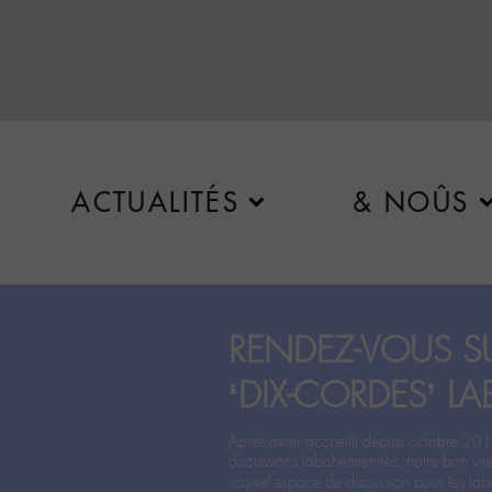
ACTUALITÉS
& NOÛS
RENDEZ-VOUS SU
‘DIX-CORDES’ LA
Après avoir accueilli depuis octobre 201
discussions labohémiennes, notre bon vie
nouvel espace de discussion pour les labo