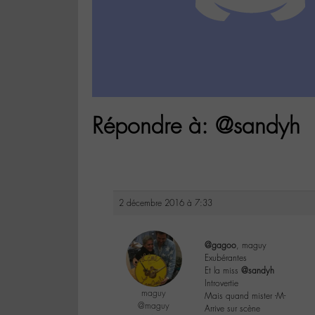
Répondre à: @sandyh
2 décembre 2016 à 7:33
@gagoo
, maguy
Exubérantes
Et la miss
@sandyh
Introvertie
maguy
Mais quand mister -M-
@maguy
Arrive sur scène