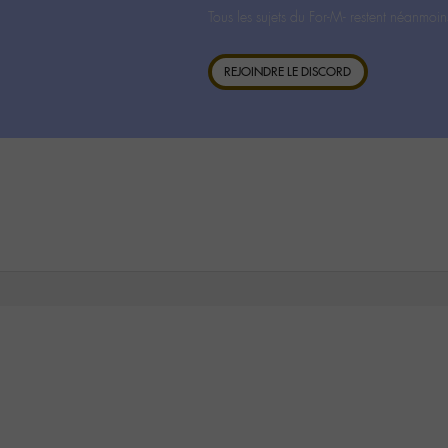
Tous les sujets du For-M- restent néanmoin
REJOINDRE LE DISCORD