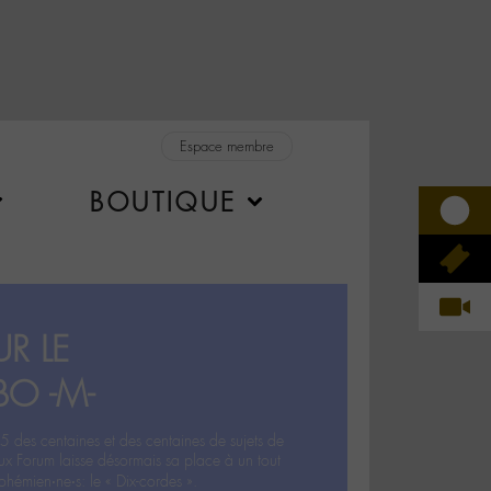
Espace membre
BOUTIQUE
R LE
BO -M-
5 des centaines et des centaines de sujets de
ux Forum laisse désormais sa place à un tout
hémien‧ne‧s: le « Dix-cordes ».