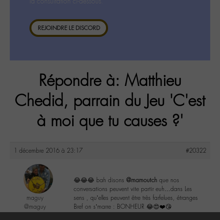
la consultation ci-dessous.
REJOINDRE LE DISCORD
Répondre à: Matthieu
Chedid, parrain du Jeu 'C'est
à moi que tu causes ?'
1 décembre 2016 à 23:17
#20322
😂😂😂 bah disons
@mamoutch
que nos
conversations peuvent vite partir euh…dans Les
maguy
sens , qu’elles peuvent être très farfelues, étranges
@maguy
Bref on s’marre : BONHEUR 😂😍❤️😘
Labohémien