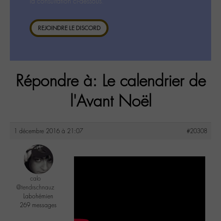
la consultation ci-dessous.
REJOINDRE LE DISCORD
Répondre à: Le calendrier de
l'Avant Noël
1 décembre 2016 à 21:07
#20308
calo
@tendrschnauz
Labohémien
269 messages