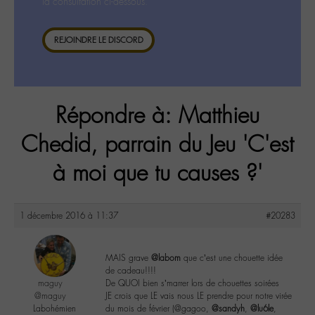
la consultation ci-dessous.
REJOINDRE LE DISCORD
Répondre à: Matthieu
Chedid, parrain du Jeu 'C'est
à moi que tu causes ?'
1 décembre 2016 à 11:37
#20283
MAIS grave
@labom
que c’est une chouette idée
de cadeau!!!!
maguy
De QUOI bien s’marrer lors de chouettes soirées
@maguy
JE crois que LE vais nous LE prendre pour notre virée
Labohémien
du mois de février (@gagoo,
@sandyh
,
@lu6le
,