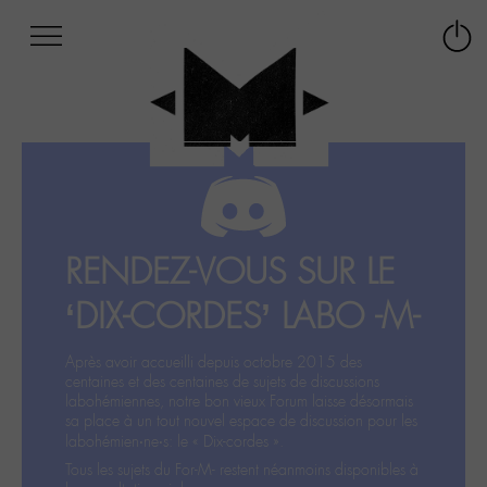
Afficher
Panneau de gestion des cookies
Labo
Connex
-
le
M-
menu
Aller
au
menu
Aller
au
contenu
RENDEZ-VOUS SUR LE
Aller
à
‘DIX-CORDES’ LABO -M-
la
recherche
Après avoir accueilli depuis octobre 2015 des
centaines et des centaines de sujets de discussions
labohémiennes, notre bon vieux Forum laisse désormais
sa place à un tout nouvel espace de discussion pour les
labohémien‧ne‧s: le « Dix-cordes ».
Tous les sujets du For-M- restent néanmoins disponibles à