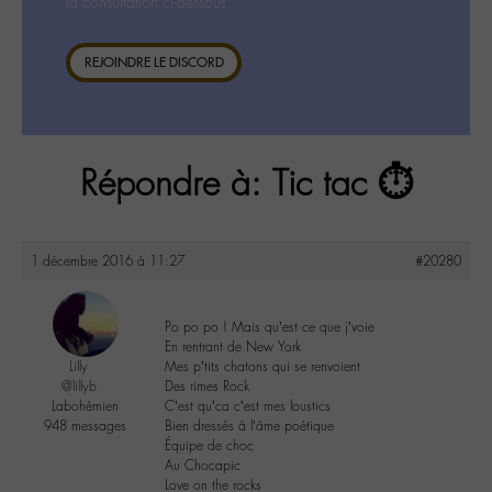
la consultation ci-dessous.
REJOINDRE LE DISCORD
Répondre à: Tic tac ⏱
1 décembre 2016 à 11:27
#20280
Po po po ! Mais qu’est ce que j’voie
En rentrant de New York
Lilly
Mes p’tits chatons qui se renvoient
@lillyb
Des rimes Rock
Labohémien
C’est qu’ca c’est mes loustics
948 messages
Bien dressés à l’âme poétique
Équipe de choc
Au Chocapic
Love on the rocks