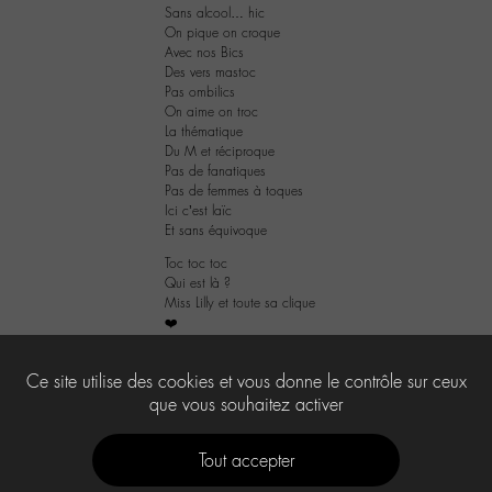
Sans alcool… hic
On pique on croque
Avec nos Bics
Des vers mastoc
Pas ombilics
On aime on troc
La thématique
Du M et réciproque
Pas de fanatiques
Pas de femmes à toques
Ici c’est laïc
Et sans équivoque
Toc toc toc
Qui est là ?
Miss Lilly et toute sa clique
❤️
2
Ce site utilise des cookies et vous donne le contrôle sur ceux
que vous souhaitez activer
Tout accepter