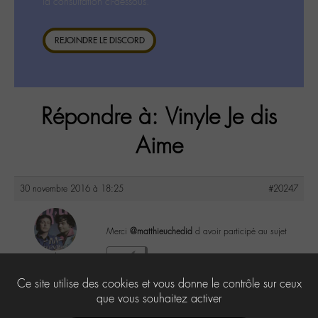
la consultation ci-dessous.
REJOINDRE LE DISCORD
Répondre à: Vinyle Je dis
Aime
30 novembre 2016 à 18:25
#20247
Merci
@matthieuchedid
d avoir participé au sujet
yapasderror
2
@yapasderror
Ce site utilise des cookies et vous donne le contrôle sur ceux
Labohémien
183 messages
que vous souhaitez activer