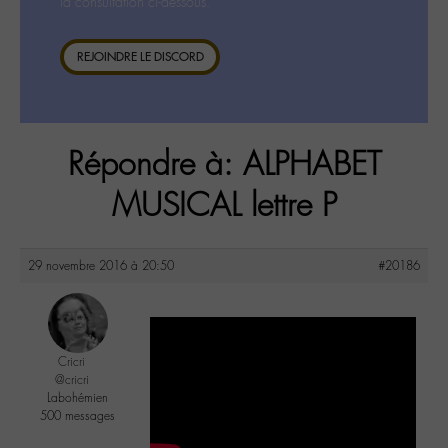
la consultation ci-dessous.
REJOINDRE LE DISCORD
Répondre à: ALPHABET
MUSICAL lettre P
29 novembre 2016 à 20:50
#20186
Cricri
@cricri
Labohémien
500 messages