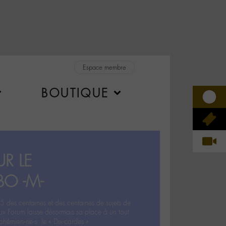
Espace membre
BOUTIQUE
R LE
BO -M-
5 des centaines et des centaines de sujets de
ux Forum laisse désormais sa place à un tout
hémien‧ne‧s: le « Dix-cordes ».