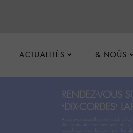
ACTUALITÉS
& NOÛS
RENDEZ-VOUS SU
‘DIX-CORDES’ LA
Après avoir accueilli depuis octobre 201
discussions labohémiennes, notre bon vie
nouvel espace de discussion pour les labo