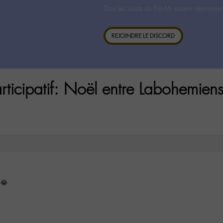
Tous les sujets du For-M- restent néanmoin
REJOINDRE LE DISCORD
rticipatif: Noël entre Labohemiens
😂