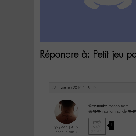
Répondre à: Petit jeu pa
29 novembre 2016 à 19:35
@mamoutch
rhoooo merci
😂😂😂 mdr ton mot clé 😂
1
gagoo « j’aime
donc je suis »