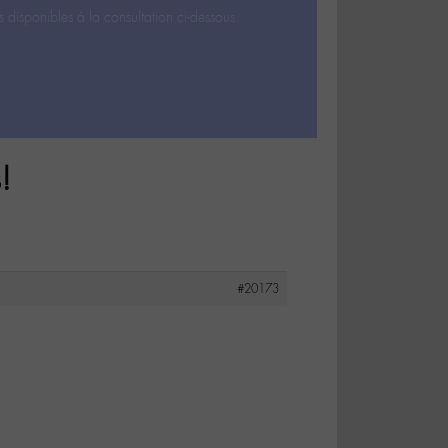
s disponibles à la consultation ci-dessous.
!
#20173