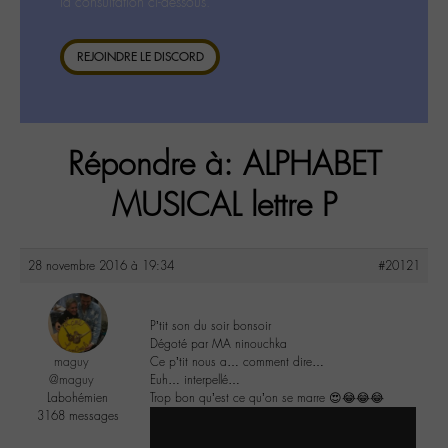
la consultation ci-dessous.
REJOINDRE LE DISCORD
Répondre à: ALPHABET
MUSICAL lettre P
28 novembre 2016 à 19:34
#20121
P’tit son du soir bonsoir
Dégoté par MA ninouchka
maguy
Ce p’tit nous a… comment dire…
@maguy
Euh… interpellé…
Labohémien
Trop bon qu’est ce qu’on se marre 😍😂😂😂
3168 messages