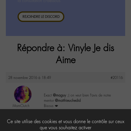
la consultation ci-dessous.
REJOINDRE LE DISCORD
Répondre à: Vinyle Je dis
Aime
28 novembre 2016 à 18:49
#20116
Exact
@maguy
;) on veut bien l’avis de notre
mentor
@matthieuchedid
MamOutch
Bisous 💋
@mamoutch
Labohémien
6
Ce site utilise des cookies et vous donne le contrôle sur ceux
151 messages
que vous souhaitez activer