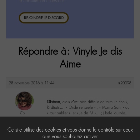
la consultation ci-dessous.
REJOINDRE LE DISCORD
Répondre à: Vinyle Je dis
Aime
28 novembre 2016 à 11:44
#20098
@labom
, alors c’est bien difficile de faire un choix,,
là dirais…. « Onde sensuelle » , « Mama Sam » ou
Co
« faut oublier ». et « Je dis M »… ;-) belle journée..
@colalala
Labohémien
3
Ce site utilise des cookies et vous donne le contrôle sur ceux
188 messages
que vous souhaitez activer