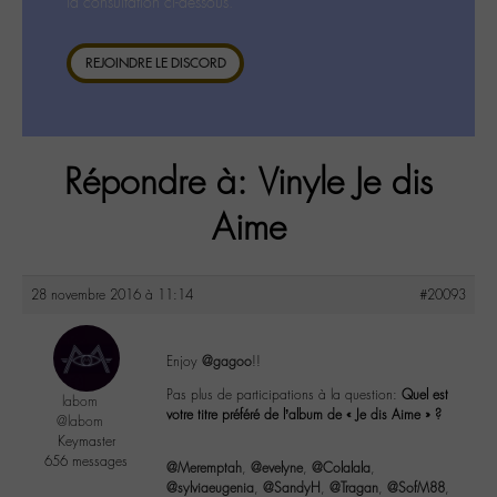
la consultation ci-dessous.
REJOINDRE LE DISCORD
Répondre à: Vinyle Je dis
Aime
28 novembre 2016 à 11:14
#20093
Enjoy
@gagoo
!!
Pas plus de participations à la question:
Quel est
labom
votre titre préféré de l’album de « Je dis Aime » ?
@labom
Keymaster
656 messages
@Meremptah
,
@evelyne
,
@Colalala
,
@sylviaeugenia
,
@SandyH
,
@Tragan
,
@SofM88
,