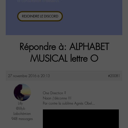
la consultation ci-dessous.
REJOINDRE LE DISCORD
Répondre à: ALPHABET
MUSICAL lettre O
27 novembre 2016 à 20:13
#20081
One Direction ?
Naan j’déconne !!!
Lilly
Par contre la sublime Agnès Obel…
@lillyb
Labohémien
948 messages