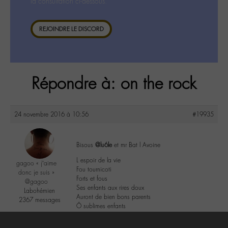
la consultation ci-dessous.
REJOINDRE LE DISCORD
Répondre à: on the rock
24 novembre 2016 à 10:56
#19935
Bisous
@lu6le
et mr Bat l Avoine
L espoir de la vie
gagoo « j’aime
Fou tournicoti
donc je suis »
Forts et fous
@gagoo
Ses enfants aux rires doux
Labohémien
Auront de bien bons parents
2367 messages
Ô sublimes enfants