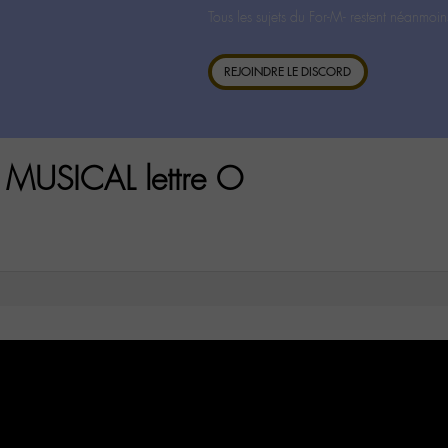
Tous les sujets du For-M- restent néanmoin
REJOINDRE LE DISCORD
 MUSICAL lettre O