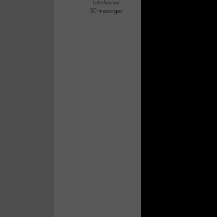
Labohémien
30 messages