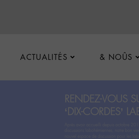
ACTUALITÉS
& NOÛS
RENDEZ-VOUS SU
‘DIX-CORDES’ LA
Après avoir accueilli depuis octobre 201
discussions labohémiennes, notre bon vie
nouvel espace de discussion pour les labo