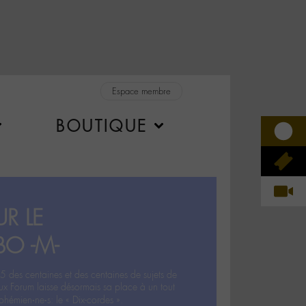
Espace membre
BOUTIQUE
R LE
BO -M-
5 des centaines et des centaines de sujets de
ux Forum laisse désormais sa place à un tout
hémien‧ne‧s: le « Dix-cordes ».