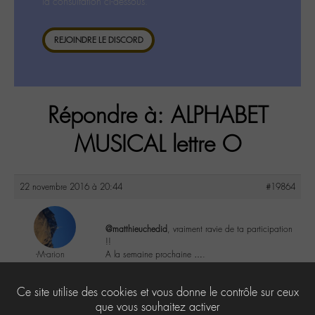
la consultation ci-dessous.
REJOINDRE LE DISCORD
Répondre à: ALPHABET
MUSICAL lettre O
22 novembre 2016 à 20:44
#19864
@matthieuchedid
, vraiment ravie de ta participation
!!
-M-arion
A la semaine prochaine ….
@m-arion
Labohémien
2
Ce site utilise des cookies et vous donne le contrôle sur ceux
362 messages
que vous souhaitez activer