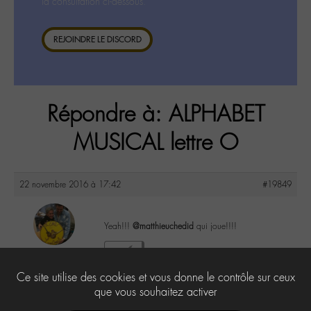
la consultation ci-dessous.
REJOINDRE LE DISCORD
Répondre à: ALPHABET
MUSICAL lettre O
22 novembre 2016 à 17:42
#19849
Yeah!!!
@matthieuchedid
qui joue!!!!
maguy
2
@maguy
Ce site utilise des cookies et vous donne le contrôle sur ceux
Labohémien
3168 messages
que vous souhaitez activer