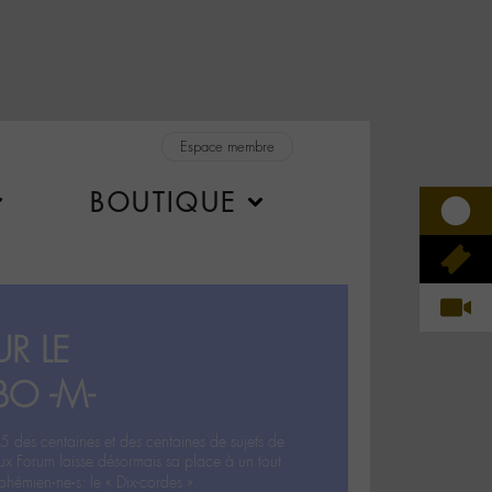
Espace membre
BOUTIQUE
R LE
BO -M-
5 des centaines et des centaines de sujets de
ux Forum laisse désormais sa place à un tout
hémien‧ne‧s: le « Dix-cordes ».