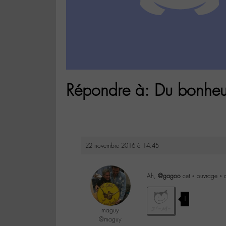
Répondre à: Du bonheur 
22 novembre 2016 à 14:45
Ah,
@gagoo
cet « ouvrage » d
1
maguy
@maguy