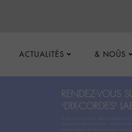
ACTUALITÉS
& NOÛS
RENDEZ-VOUS SU
‘DIX-CORDES’ LA
Après avoir accueilli depuis octobre 201
discussions labohémiennes, notre bon vie
nouvel espace de discussion pour les labo