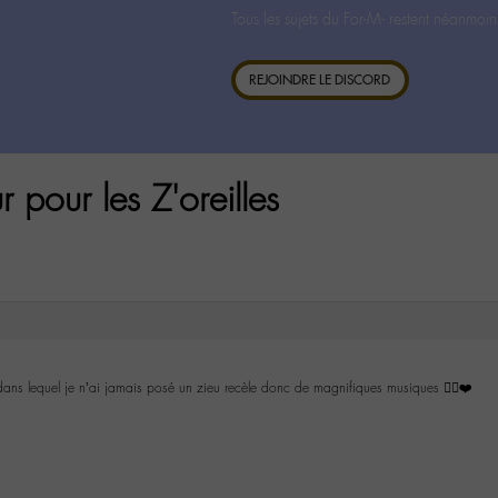
Tous les sujets du For-M- restent néanmoin
REJOINDRE LE DISCORD
pour les Z'oreilles
ans lequel je n’ai jamais posé un zieu recèle donc de magnifiques musiques 👍🏼❤️