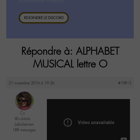
la consultation ci-dessous.
REJOINDRE LE DISCORD
Répondre à: ALPHABET
MUSICAL lettre O
21 novembre 2016 à 19:26
#19815
Co
@colalala
Labohémien
188 messages