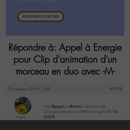
la consultation ci-dessous.
REJOINDRE LE DISCORD
Répondre à: Appel à Energie
pour Clip d'animation d'un
morceau en duo avec -M-
20 novembre 2016 à 12:49
#19768
Nan
@gagoo
et
@sbruno
: mauvaise idée
Chuis pas apte pour ça MAIS c’est gentil LES filles
maguy
😘😘😘
@maguy
Labohémien
0