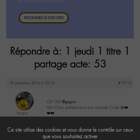
la consultation ci-dessous.
REJOINDRE LE DISCORD
Répondre à: 1 jeudi 1 titre 1
partage acte: 53
18 novembre 2016 à 10:15
#19714
OH OUI
@gagoo
Moi Chuis partante pour une seconde Corée 😜❤️
maguy
❤️❤️
@maguy
Labohémien
1
Ce site utilise des cookies et vous donne le contrôle sur ceux
3168 messages
que vous souhaitez activer