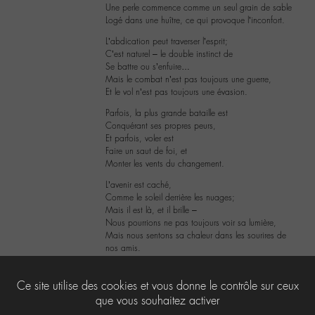
Une perle commence comme un seul grain de sable
Logé dans une huître, ce qui provoque l’inconfort.
L’abdication peut traverser l’esprit;
C’est naturel – le double instinct de
Se battre ou s’enfuire…
Mais le combat n’est pas toujours une guerre,
Et le vol n’est pas toujours une évasion.
Parfois, la plus grande bataille est
Conquérant ses propres peurs,
Et parfois, voler est
Faire un saut de foi, et
Monter les vents du changement.
L’avenir est caché,
Comme le soleil derrière les nuages;
Mais il est là, et il brille –
Nous pourrions ne pas toujours voir sa lumière,
Mais nous sentons sa chaleur dans les sourires de
nos amis.
3
Ce site utilise des cookies et vous donne le contrôle sur ceux
que vous souhaitez activer