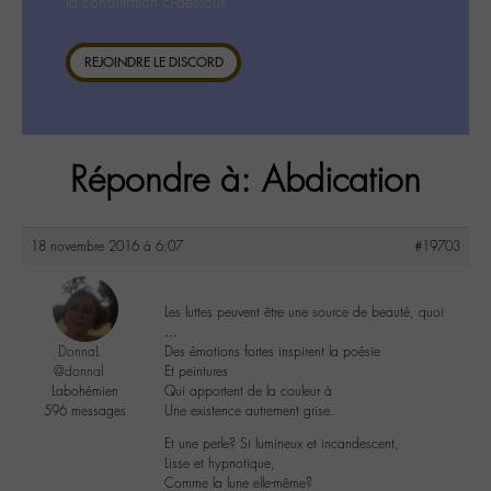
la consultation ci-dessous.
REJOINDRE LE DISCORD
Répondre à: Abdication
18 novembre 2016 à 6:07
#19703
Les luttes peuvent être une source de beauté, quoi
…
DonnaL
Des émotions fortes inspirent la poésie
@donnal
Et peintures
Labohémien
Qui apportent de la couleur à
596 messages
Une existence autrement grise.
Et une perle? Si lumineux et incandescent,
Lisse et hypnotique,
Comme la lune elle-même?