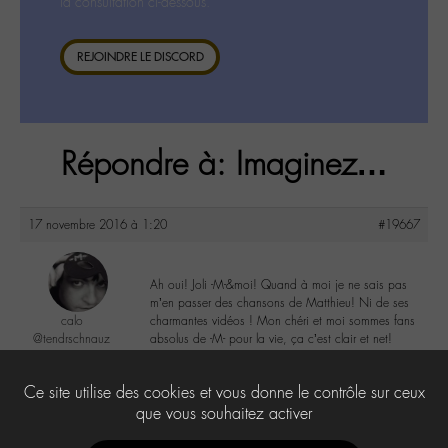
la consultation ci-dessous.
REJOINDRE LE DISCORD
Répondre à: Imaginez…
17 novembre 2016 à 1:20
#19667
Ah oui! Joli -M-&moi! Quand à moi je ne sais pas
m’en passer des chansons de Matthieu! Ni de ses
calo
charmantes vidéos ! Mon chéri et moi sommes fans
@tendrschnauz
absolus de -M- pour la vie, ça c’est clair et net!
Labohémien
269 messages
1
Ce site utilise des cookies et vous donne le contrôle sur ceux
que vous souhaitez activer