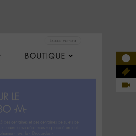
Espace membre
BOUTIQUE
R LE
BO -M-
5 des centaines et des centaines de sujets de
ux Forum laisse désormais sa place à un tout
hémien‧ne‧s: le « Dix-cordes ».