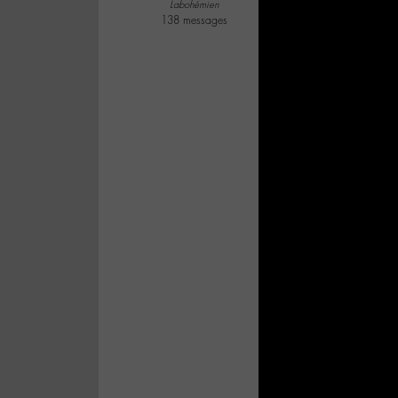
Labohémien
138 messages