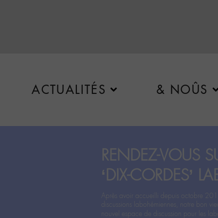
ACTUALITÉS
& NOÛS
RENDEZ-VOUS SU
‘DIX-CORDES’ LA
Après avoir accueilli depuis octobre 201
discussions labohémiennes, notre bon vie
nouvel espace de discussion pour les labo