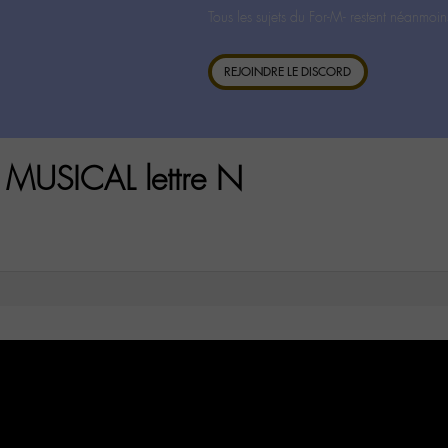
Tous les sujets du For-M- restent néanmoin
REJOINDRE LE DISCORD
 MUSICAL lettre N