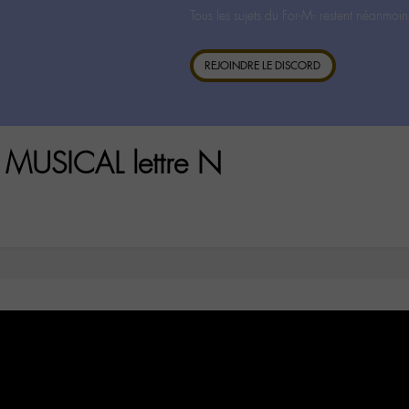
Tous les sujets du For-M- restent néanmoin
REJOINDRE LE DISCORD
 MUSICAL lettre N