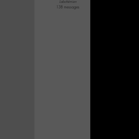
Labohémien
138 messages