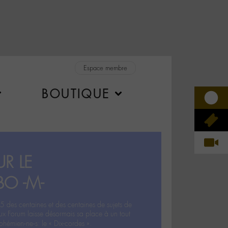
Espace membre
BOUTIQUE
R LE
BO -M-
5 des centaines et des centaines de sujets de
ux Forum laisse désormais sa place à un tout
hémien‧ne‧s: le « Dix-cordes ».