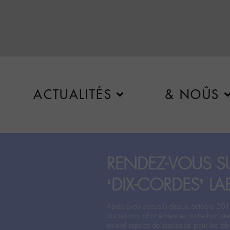
ACTUALITÉS
& NOÛS
RENDEZ-VOUS SU
‘DIX-CORDES’ LA
Après avoir accueilli depuis octobre 201
discussions labohémiennes, notre bon vie
nouvel espace de discussion pour les labo