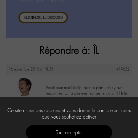
la consultation ci-dessous.
REJOINDRE LE DISCORD
Répondre à: ÎL
16 novembre 2016 à 18:51
#19652
Pareil pour moi Gaëlle, avec le plaisir de t’y avoir
rencontrée…… à plusieurs reprises je crois !!! Hi hi
MrsJingles
@sbruno
4
Ce site utilise des cookies et vous donne le contrôle sur ceux
Labohémien
10 messages
que vous souhaitez activer
Tout accepter