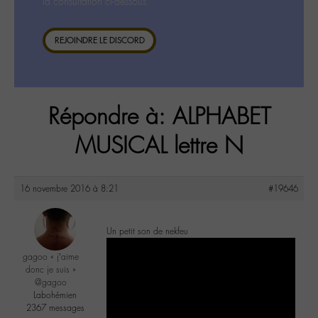
la consultation ci-dessous.
REJOINDRE LE DISCORD
Répondre à: ALPHABET
MUSICAL lettre N
16 novembre 2016 à 8:21
#19646
Un petit son de nekfeu
gagoo « j’aime
donc je suis »
@gagoo
Labohémien
2367 messages