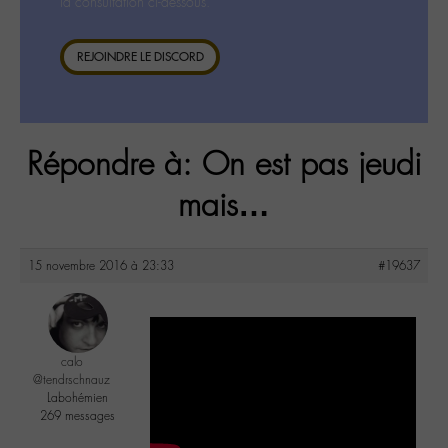
la consultation ci-dessous.
REJOINDRE LE DISCORD
Répondre à: On est pas jeudi
mais…
15 novembre 2016 à 23:33
#19637
calo
@tendrschnauz
Labohémien
269 messages