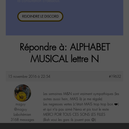
la consultation ci-dessous.
REJOINDRE LE DISCORD
Répondre à: ALPHABET
MUSICAL lettre N
15 novembre 2016 à 22:54
#19632
Les semaines M&N sont vraiment sympathiques (les
autres aussi hein, MAIS là je me régale)
maguy
Les negresses vertes (c’était MAIS trop trop bon ❤️)
@maguy
et qui n’a pas aimé Nena et pis tout le reste
Labohémien
MERCI POIR TOUS CES SONS LES FILLES
3168 messages
(Bah voui les gars ils jouent pas 😕)