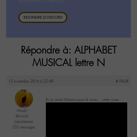
la consultation ci-dessous.
REJOINDRE LE DISCORD
Répondre à: ALPHABET
MUSICAL lettre N
15 novembre 2016 à 22:48
#19628
Et un autre Nirvana pour la route… cette cover
Mirabl
@mirabl
Labohémien
233 messages