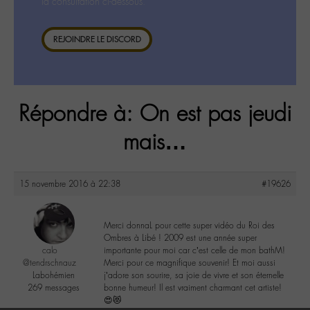
la consultation ci-dessous.
REJOINDRE LE DISCORD
Répondre à: On est pas jeudi
mais…
15 novembre 2016 à 22:38
#19626
Merci donnaL pour cette super vidéo du Roi des
Ombres à Libé ! 2009 est une année super
calo
importante pour moi car c’est celle de mon bathM!
@tendrschnauz
Merci pour ce magnifique souvenir! Et moi aussi
Labohémien
j’adore son sourire, sa joie de vivre et son éternelle
269 messages
bonne humeur! Il est vraiment charmant cet artiste!
😍😻