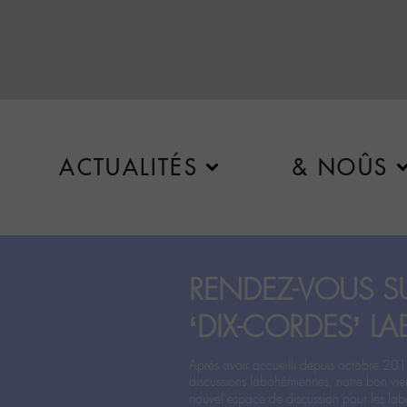
ACTUALITÉS
& NOÛS
RENDEZ-VOUS SU
‘DIX-CORDES’ LA
Après avoir accueilli depuis octobre 201
discussions labohémiennes, notre bon vie
nouvel espace de discussion pour les labo