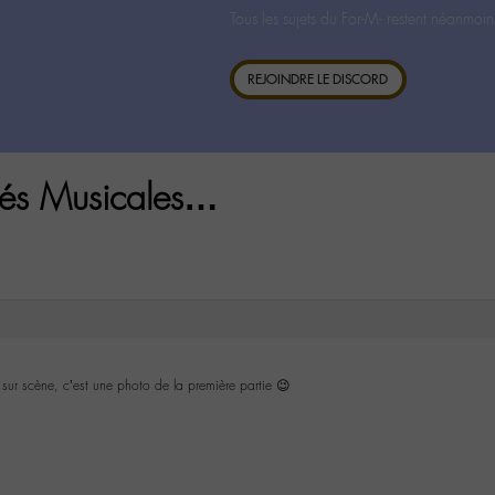
Tous les sujets du For-M- restent néanmoin
REJOINDRE LE DISCORD
ités Musicales…
sur scène, c’est une photo de la première partie 😉