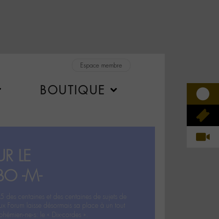
Espace membre
BOUTIQUE
R LE
BO -M-
5 des centaines et des centaines de sujets de
ux Forum laisse désormais sa place à un tout
hémien‧ne‧s: le « Dix-cordes ».