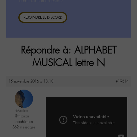
la consultation ci-dessous.
REJOINDRE LE DISCORD
Répondre à: ALPHABET
MUSICAL lettre N
15 novembre 2016 à 18:10
#19614
-M-arion
@m-arion
Labohémien
362 messages