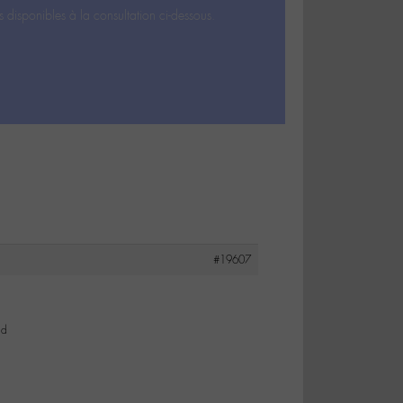
s disponibles à la consultation ci-dessous.
#19607
ad