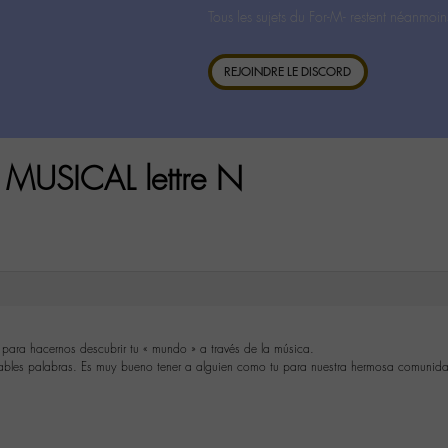
Tous les sujets du For-M- restent néanmoin
REJOINDRE LE DISCORD
 MUSICAL lettre N
 para hacernos descubrir tu « mundo » a través de la música.
bles palabras. Es muy bueno tener a alguien como tu para nuestra hermosa comunid