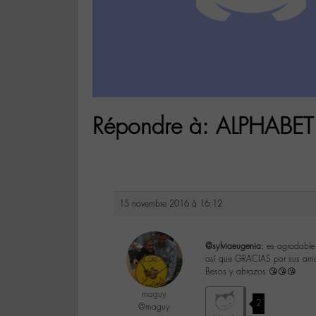
Répondre à: ALPHABET
15 novembre 2016 à 16:12
@sylviaeugenia
: es agradable
así que GRACIAS por sus ama
Besos y abrazos 😘😘😘
maguy
2
@maguy