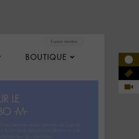
Espace membre
BOUTIQUE
R LE
BO -M-
5 des centaines et des centaines de sujets de
ux Forum laisse désormais sa place à un tout
hémien‧ne‧s: le « Dix-cordes ».