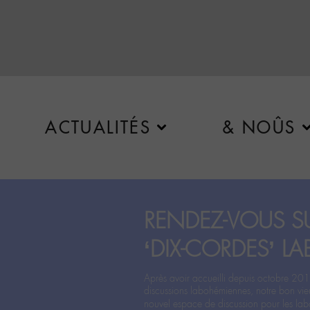
ACTUALITÉS
& NOÛS
RENDEZ-VOUS SU
‘DIX-CORDES’ LA
Après avoir accueilli depuis octobre 201
discussions labohémiennes, notre bon vie
nouvel espace de discussion pour les labo