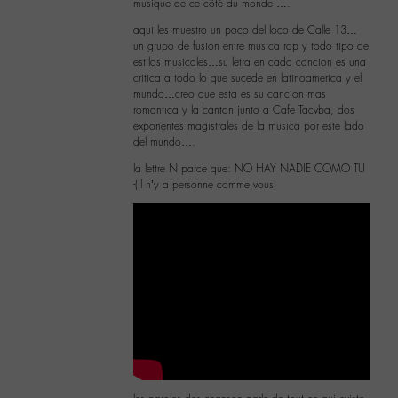
musique de ce côté du monde ….
aqui les muestro un poco del loco de Calle 13…
un grupo de fusion entre musica rap y todo tipo de
estilos musicales…su letra en cada cancion es una
critica a todo lo que sucede en latinoamerica y el
mundo…creo que esta es su cancion mas
romantica y la cantan junto a Cafe Tacvba, dos
exponentes magistrales de la musica por este lado
del mundo….
la lettre N parce que: NO HAY NADIE COMO TU
-(Il n’y a personne comme vous)