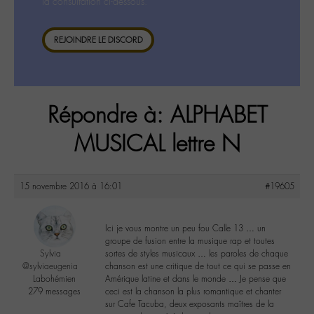
la consultation ci-dessous.
REJOINDRE LE DISCORD
Répondre à: ALPHABET
MUSICAL lettre N
15 novembre 2016 à 16:01
#19605
Ici je vous montre un peu fou Calle 13 … un
groupe de fusion entre la musique rap et toutes
Sylvia
sortes de styles musicaux … les paroles de chaque
@sylviaeugenia
chanson est une critique de tout ce qui se passe en
Labohémien
Amérique latine et dans le monde … Je pense que
279 messages
ceci est la chanson la plus romantique et chanter
sur Cafe Tacuba, deux exposants maîtres de la